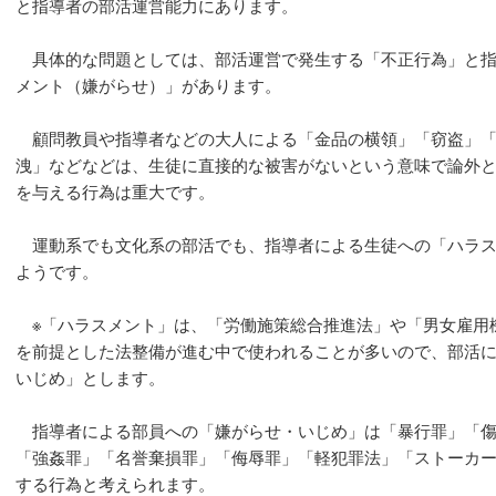
と指導者の部活運営能力にあります。
具体的な問題としては、部活運営で発生する「不正行為」と指
メント（嫌がらせ）」があります。
顧問教員や指導者などの大人による「金品の横領」「窃盗」「
洩」などなどは、生徒に直接的な被害がないという意味で論外
を与える行為は重大です。
運動系でも文化系の部活でも、指導者による生徒への「ハラス
ようです。
※「ハラスメント」は、「労働施策総合推進法」や「男女雇用
を前提とした法整備が進む中で使われることが多いので、部活
いじめ」とします。
指導者による部員への「嫌がらせ・いじめ」は「暴行罪」「傷
「強姦罪」「名誉棄損罪」「侮辱罪」「軽犯罪法」「ストーカ
する行為と考えられます。