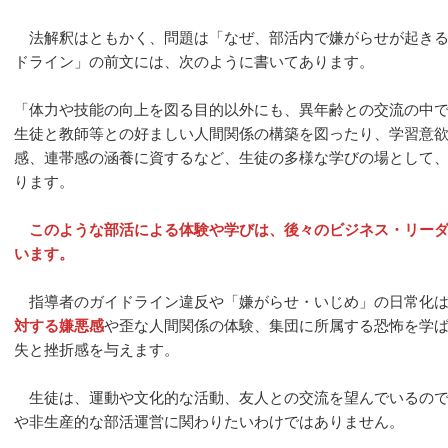
法解釈はともかく、問題は「なぜ、部活内で嫌がらせが起きる
ドライン」の前文には、次のように書いてあります。
「体力や技能の向上を図る目的以外にも、異年齢との交流の中
生徒と教師等との好ましい人間関係の構築を図ったり、学習意
感、連帯感の涵養に資するなど、生徒の多様な学びの場として
ります。
このような部活による体験や学びは、後々のビジネス・リー
います。
指導者のガイドライン違反や「嫌がらせ・いじめ」の日常化は
対する嫌悪感
や歪な人間関係の体験、集団に所属する恐怖を学
失と挫折感を与えます。
生徒は、運動や文化的な活動、友人との交流を望んでいるので
や非生産的な部活運営に関わりたいわけではありません。