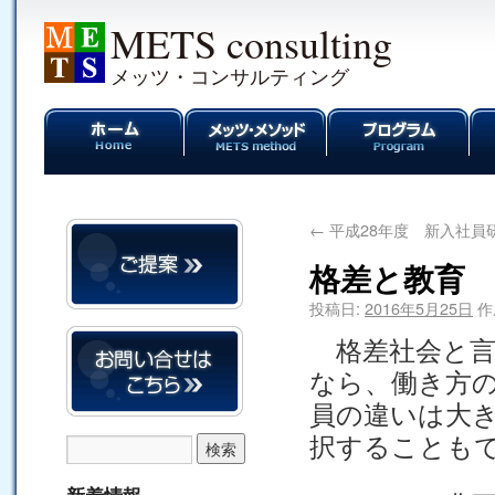
METS consulting
メッツ・コンサルティング
←
平成28年度 新入社員
格差と教育
投稿日:
2016年5月25日
作
格差社会と言
なら、働き方
員の違いは大
択することも