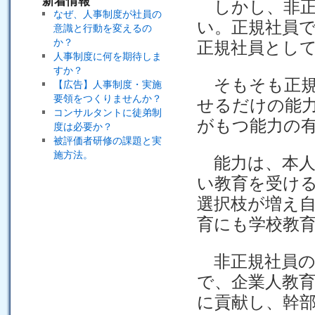
新着情報
しかし、非正
なぜ、人事制度が社員の
い。正規社員
意識と行動を変えるの
か？
正規社員とし
人事制度に何を期待しま
すか？
そもそも正規
【広告】人事制度・実施
要領をつくりませんか？
せるだけの能
コンサルタントに徒弟制
がもつ能力の
度は必要か？
被評価者研修の課題と実
施方法。
能力は、本人
い教育を受け
選択枝が増え
育にも学校教
非正規社員の
で、企業人教
に貢献し、幹