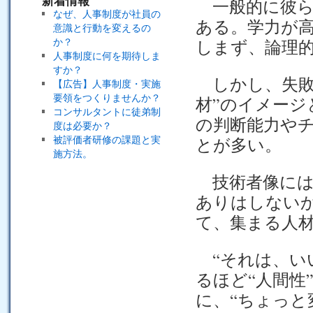
新着情報
一般的に彼ら
なぜ、人事制度が社員の
ある。学力が
意識と行動を変えるの
か？
しまず、論理
人事制度に何を期待しま
すか？
しかし、失敗
【広告】人事制度・実施
要領をつくりませんか？
材”のイメー
コンサルタントに徒弟制
の判断能力や
度は必要か？
被評価者研修の課題と実
とが多い。
施方法。
技術者像には
ありはしない
て、集まる人
“それは、い
るほど“人間性
に、“ちょっと