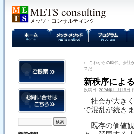
METS consulting
メッツ・コンサルティング
←
これからの時代、会社
スだ。
新秩序によ
投稿日:
2024年11月19日
社会が大きく
で混乱が続き
既存の価値観