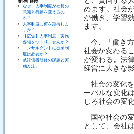
と、賛同する
新着情報
なぜ、人事制度が社員の
めます。社会
意識と行動を変えるの
が働き、学習
か？
人事制度に何を期待しま
ます。
すか？
【広告】人事制度・実施
今、「働き方
要領をつくりませんか？
コンサルタントに徒弟制
社会が変わる
度は必要か？
が変わる。法
被評価者研修の課題と実
施方法。
経営に大きな
社会の変化を
ーバルな変化
しろ社会の変
国や社会の変
として、会社